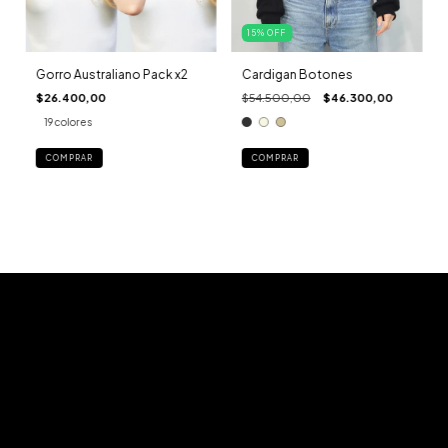
15
%
OFF
Gorro Australiano Pack x2
Cardigan Botones
$26.400,00
$54.500,00
$46.300,00
19 colores
COMPRAR
COMPRAR