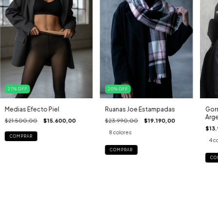
27
%
OFF
20
%
OFF
Medias Efecto Piel
Ruanas Joe Estampadas
Gorr
Arge
$21.500,00
$15.600,00
$23.990,00
$19.190,00
$13
8 colores
COMPRAR
4 c
COMPRAR
CO