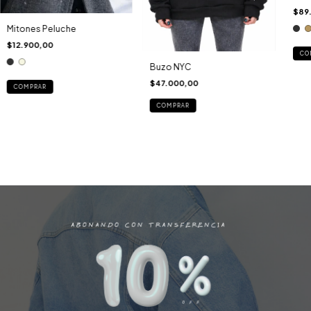
$89
Mitones Peluche
$12.900,00
CO
Buzo NYC
$47.000,00
COMPRAR
COMPRAR