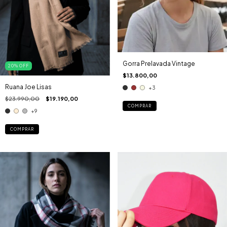
Gorra Prelavada Vintage
20
%
OFF
$13.800,00
Ruana Joe Lisas
+3
$23.990,00
$19.190,00
COMPRAR
+9
COMPRAR