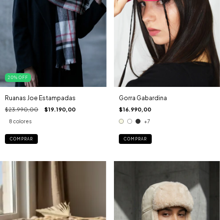
20
%
OFF
Ruanas Joe Estampadas
Gorra Gabardina
$23.990,00
$19.190,00
$16.990,00
8 colores
+7
COMPRAR
COMPRAR