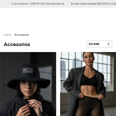
10%Off Con Transferencia
Envios Gratis desde $60000 a Caba y Gba
3 sin Inter
Inicio
.
Accesorios
Accesorios
FILTRAR