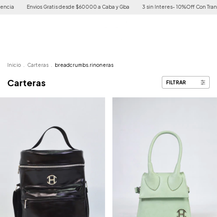
cia
Envios Gratis desde $60000 a Caba y Gba
3 sin Interes- 10%Off Con Transf
Inicio
.
Carteras
.
breadcrumbs.rinoneras
Carteras
FILTRAR