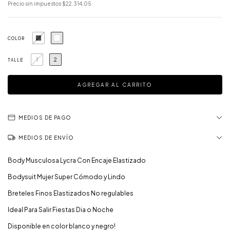
Precio sin impuestos
$22.314,05
COLOR
1
2
TALLE
MEDIOS DE PAGO
MEDIOS DE ENVÍO
Body Musculosa Lycra Con Encaje Elastizado
Bodysuit Mujer Super Cómodo y Lindo
Breteles Finos Elastizados No regulables
Ideal Para Salir Fiestas Dia o Noche
Disponible en color blanco y negro!