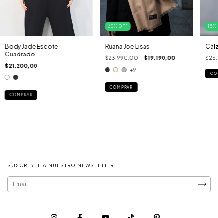
20
%
OFF
15
%
Body Jade Escote
Ruana Joe Lisas
Calz
Cuadrado
$23.990,00
$19.190,00
$25
$21.200,00
+9
CO
COMPRAR
COMPRAR
SUSCRIBITE A NUESTRO NEWSLETTER